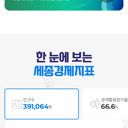
한 눈에 보는
세종경제지표
인구수
경제활동참가율
391,064
66.6
명
%