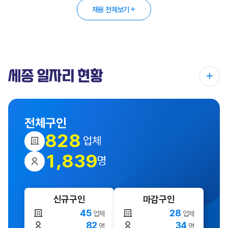
채용 전체보기
세종 일자리 현황
전체구인
8
2
8
업체
,
1
8
3
9
명
신규구인
마감구인
45
28
업체
업체
82
34
명
명