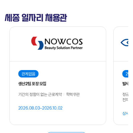
세종 일자리 채용관
계없음
2년 이상
2팀 포장 모집
발사체 탑재/지상장비 구
의 정함이 없는 근로계약
학력무관
정규직 수습 3개월
전자/제어/기계/항공우
6.08.03~2026.10.02
상시모집